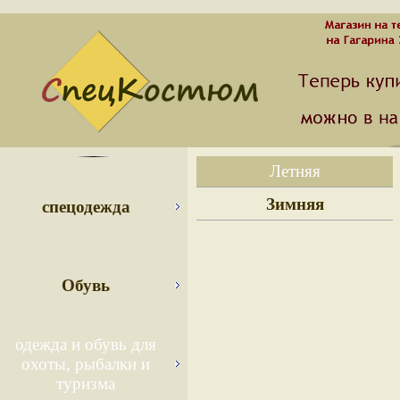
Летняя
Зимняя
спецодежда
Обувь
одежда и обувь для
охоты, рыбалки и
туризма